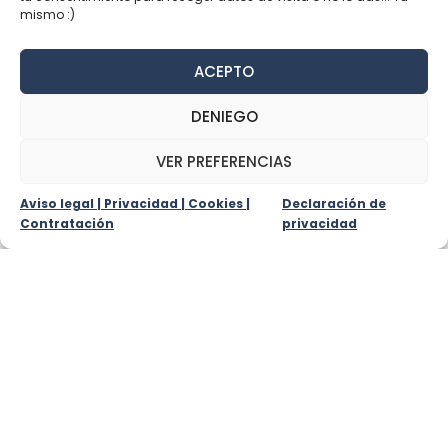
mismo :)
contacto y será complicado.
hola
@conchisancar.com
ACEPTO
DENIEGO
VER PREFERENCIAS
Aviso legal | Privacidad | Cookies |
Declaración de
Contratación
privacidad
Aviso legal | Privacidad | Cookies | Contratación