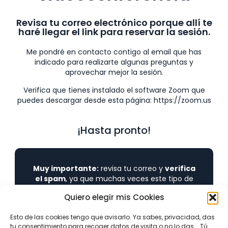
Revisa tu correo electrónico porque allí te
haré llegar el link para reservar la sesión.
Me pondré en contacto contigo al email que has
indicado para realizarte algunas preguntas y
aprovechar mejor la sesión.
Verifica que tienes instalado el software Zoom que
puedes descargar desde esta página: https://zoom.us
¡Hasta pronto!
Muy importante:
revisa tu correo y
verifica
el spam
, ya que muchas veces este tipo de
emails se cuela por allí. Pon mi email como
Quiero elegir mis Cookies
remitente seguro porque allí te haré llegar
toda la información.
Esto de las cookies tengo que avisarlo. Ya sabes, privacidad, das
De otro modo, no podremos estar en
tu consentimiento para recoger datos de visita o no lo das... Tú